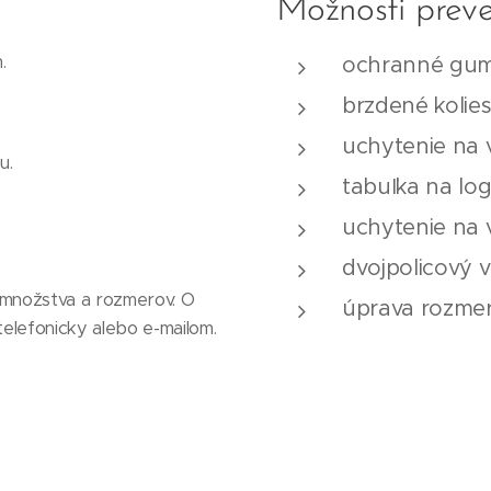
Možnosti prev
.
ochranné gum
brzdené kolie
uchytenie na 
u.
tabuľka na lo
uchytenie na 
dvojpolicový v
 množstva a rozmerov. O
úprava rozmer
telefonicky alebo e-mailom.