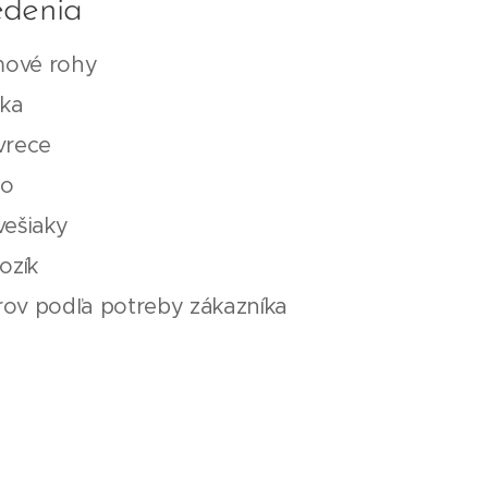
edenia
ové rohy
ska
vrece
go
vešiaky
ozík
ov podľa potreby zákazníka