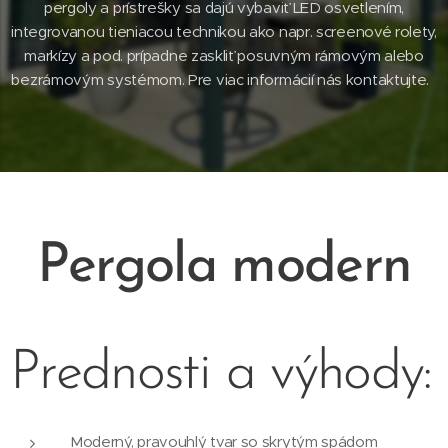
pergoly a prístrešky sa dajú vybaviť LED osvetlením,
integrovanou tieniacou technikou ako napr. screenové rolety,
markízy a pod. prípadne zaskliť posuvným rámovým alebo
bezrámovým systémom. Pre viac informácií nás kontaktujte.
Pergola modern
Prednosti a výhody:
Moderný, pravouhlý tvar so skrytým spádom