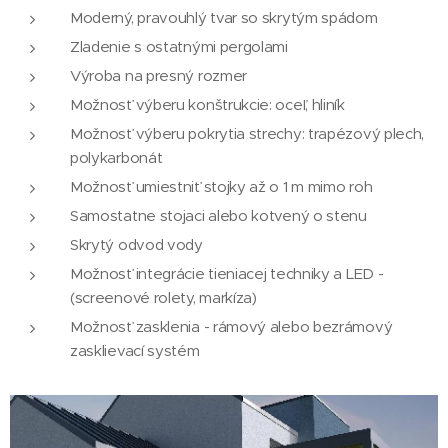
Moderný, pravouhlý tvar so skrytým spádom
Zladenie s ostatnými pergolami
Výroba na presný rozmer
Možnosť výberu konštrukcie: oceľ, hliník
Možnosť výberu pokrytia strechy: trapézový plech,
polykarbonát
Možnosť umiestniť stojky až o 1 m mimo roh
Samostatne stojaci alebo kotvený o stenu
Skrytý odvod vody
Možnosť integrácie tieniacej techniky a LED -
(screenové rolety, markíza)
Možnosť zasklenia - rámový alebo bezrámový
zasklievací systém