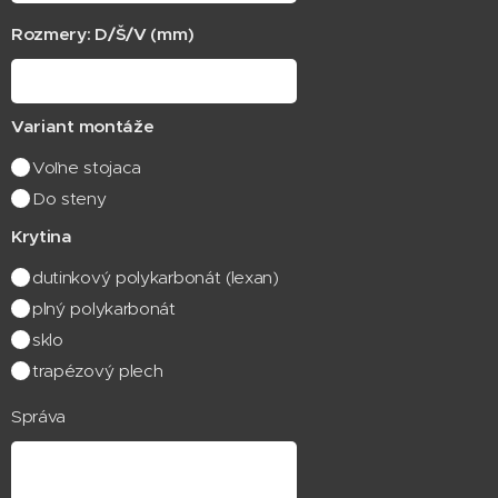
Rozmery: D/Š/V (mm)
Variant montáže
Voľne stojaca
Do steny
Krytina
dutinkový polykarbonát (lexan)
plný polykarbonát
sklo
trapézový plech
Správa