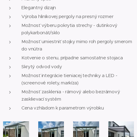
Elegantný dizajn
Výroba hliníkovej pergoly na presný rozmer
Možnosť výberu pokrytia strechy - dutinkový
polykarbonát/sklo
Možnosť umiestniť stojky mimo roh pergoly smerom
do vnútra
Kotvenie o stenu, prípadne samostatne stojaca
Skrytý odvod vody
Možnosť integrácie tieniacej techniky a LED -
(screenové rolety, markíza)
Možnosť zasklenia - rámový alebo bezrámový
zasklievací systém
Cena vzhľadom k parametrom výrobku