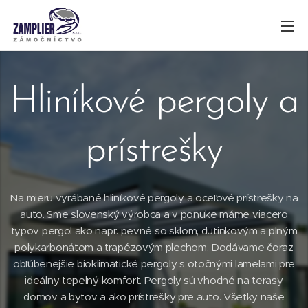
Hliníkové pergoly a
prístrešky
Na mieru vyrábané hliníkové pergoly a oceľové prístrešky na
auto. Sme slovenský výrobca a v ponuke máme viacero
typov pergol ako napr. pevné so sklom, dutinkovým a plným
polykarbonátom a trapézovým plechom. Dodávame čoraz
obľúbenejšie bioklimatické pergoly s otočnými lamelami pre
ideálny tepelný komfort. Pergoly sú vhodné na terasy
domov a bytov a ako prístrešky pre auto. Všetky naše