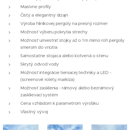
Masívne profily
Čistý a elegantný dizajn
Výroba hliníkovej pergoly na presný rozmer
Možnosť výberu pokrytia strechy
Možnosť umiestniť stojky až o 1 m mimo roh pergoly
smerom do vnútra
Samostatne stojaca alebo kotvená o stenu
Skrytý odvod vody
Možnosť integrácie tieniacej techniky a LED -
(screenové rolety, markíza)
Možnosť zasklenia - rámový alebo bezrámový
zasklievací systém
Cena vzhľadom k parametrom výrobku
Vlastný vývoj