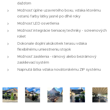
dažďom
Možnosť úplne uzavretého boxu, vďaka ktorému
ostanú farby látky jasné po dlhé roky
Možnosť LED osvetlenia
Možnosť integrácie tieniacej techniky - screenových
roliet
Dokonale doplní akúkoľvek terasu vďaka
flexibilnému umiestneniu stojok
Možnosť zasklenia - rámový alebo bezrámový
zasklievací systém
Napnutá látka vďaka novátorskému ZIP systému